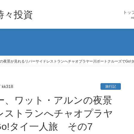
時々投資
トッ
H
の夜景が見れるリバーサイドレストランへチャオプラヤー川ボートクルーズでGo!タ
kk318
旅行記
レストランへチャオプラヤ
o!タイ一人旅 その7